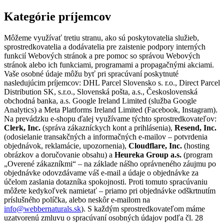
Kategórie príjemcov
Môžeme využívať tretiu stranu, ako sú poskytovatelia služieb,
sprostredkovatelia a dodávatelia pre zaistenie podpory interných
funkcií Webových stránok a pre pomoc so správou Webových
stránok alebo ich funkciami, programami a propagačnými akciami.
Vaše osobné údaje môžu byť pri spracúvaní poskytnuté
nasledujúcim príjemcov: DHL Parcel Slovensko s. r.o., Direct Parcel
Distribution SK, s.r.o., Slovenská pošta, a.s., Československá
obchodná banka, a.s. Google Ireland Limited (služba Google
Analytics) a Meta Platforms Ireland Limited (Facebook, Instagram).
Na prevádzku e-shopu ďalej využívame týchto sprostredkovateľov:
Clerk, Inc.
(správa zákazníckych kont a prihlásenia),
Resend, Inc.
(odosielanie transakčných a informačných e-mailov – potvrdenia
objednávok, reklamácie, upozornenia),
Cloudflare, Inc.
(hosting
obrázkov a doručovanie obsahu) a
Heureka Group a.s.
(program
„Overené zákazníkmi“ – na základe nášho oprávneného záujmu po
objednávke odovzdávame váš e-mail a údaje o objednávke za
účelom zaslania dotazníka spokojnosti. Proti tomuto spracúvaniu
môžete kedykoľvek namietať – priamo pri objednávke odškrtnutím
príslušného políčka, alebo neskôr e-mailom na
info@webbernaturals.sk
). S každým sprostredkovateľom máme
uzatvorenú zmluvu o spracúvaní osobných údajov podľa čl. 28