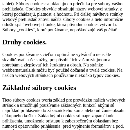
tablet). Súbory cookies sa ukladajú do priečinka pre súbory vášho
prehliadača. Cookies obvykle obsahujú názov webovej stránky, z
ktorej pochádzajú, platnosť a hodnotu. Pri ďalšej návšteve stránky
webový prehliadač znovu načíta súbory cookies a tieto informácie
odošle späť webovej stránke, ktorá pôvodne cookies vytvorila.
Súbory „cookies“, ktoré používame, nepoškodzujú váš počítač.
Druhy cookies.
Cookies používame s cieľom optimálne vytvárať a neustále
skvalitňovať naše služby, prispôsobiť ich vašim záujmom a
potrebám a zlepšovať ich štruktúru a obsah. Na stránke
webbernaturals.sk môžu byť použité dočasné a trvalé cookies. Na
našich webových stránkach používame niekoľko typov cookies.
Základné súbory cookies
Tieto súbory cookies tvoria základ pre prevádzku našich webových
stránok a umožňujú používanie základných funkcií, akými sú
napríklad prihlásenie do zákazníckeho konta alebo udržanie obsahu
nákupného košíka. Základnými cookies sú napr. zapamätanie
prihlásenia, umožnenie prístupu k zabezpečeným oblastiam bez
nutnosti opätovného prihlásenia, pred vyplnenie formulárov a pod.