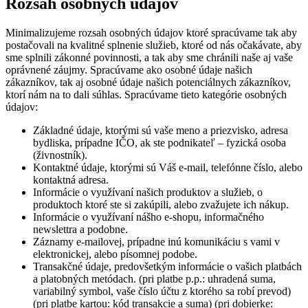
Rozsah osobných údajov
Minimalizujeme rozsah osobných údajov ktoré spracúvame tak aby
postačovali na kvalitné splnenie služieb, ktoré od nás očakávate, aby
sme splnili zákonné povinnosti, a tak aby sme chránili naše aj vaše
oprávnené záujmy. Spracúvame ako osobné údaje našich
zákazníkov, tak aj osobné údaje našich potenciálnych zákazníkov,
ktorí nám na to dali súhlas. Spracúvame tieto kategórie osobných
údajov:
Základné údaje, ktorými sú vaše meno a priezvisko, adresa
bydliska, prípadne IČO, ak ste podnikateľ – fyzická osoba
(živnostník).
Kontaktné údaje, ktorými sú Váš e-mail, telefónne číslo, alebo
kontaktná adresa.
Informácie o využívaní našich produktov a služieb, o
produktoch ktoré ste si zakúpili, alebo zvažujete ich nákup.
Informácie o využívaní nášho e-shopu, informačného
newslettra a podobne.
Záznamy e-mailovej, prípadne inú komunikáciu s vami v
elektronickej, alebo písomnej podobe.
Transakčné údaje, predovšetkým informácie o vašich platbách
a platobných metódach. (pri platbe p.p.: uhradená suma,
variabilný symbol, vaše číslo účtu z ktorého sa robí prevod)
(pri platbe kartou: kód transakcie a suma) (pri dobierke: