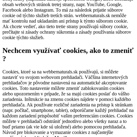
obsah webových stránok tretej strany, napr. YouTube, Google,
Facebook alebo Instagram. To má za následok prijatie súborov
cookie od týchto služieb tretích strán. webbernaturals.sk nemôže
mať kontrolu nad ukladaním ani prístup k týmto súborom cookie.
Ak chcete vedieť, ako tieto tretie strany používajú súbory cookie,
prečítajte si zásady ochrany súkromia a zásady používania súborov
cookie týchto služieb.
Nechcem využívať cookies, ako to zmeniť
?
Cookies, ktoré sa na webbernaturals.sk používajú, si môžete
nastaviť vo svojom webovom prehliadači. Väčšina internetových
prehliadačov je pôvodne nastavená na automatické akceptovanie
cookies. Toto nastavenie môžete zmeniť zablokovaním cookies
alebo upozornením v prípade, že sa majú cookies poslať do vášho
zariadenia. Inštrukcie na zmenu cookies nájdete v pomoci každého
prehliadača. Ak používate rozličné zariadenia na prístup k stránkam
(napr. počítač, smartphone, tablet), odporúčame každý prehliadač na
každom zariadení prispôsobiť vašim preferenciám cookies. Cookies
môžete v prehliadači odstrániť jednotlivo alebo všetky naraz a to
buď priamo (ak vie kde sú uložené) alebo pomocou prehliadača.
Návod pre blokovanie a vymazanie cookies z najčastejšie