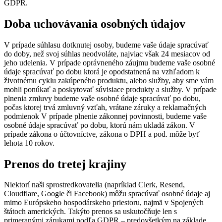
GDPR.
Doba uchovávania osobných údajov
V prípade súhlasu dotknutej osoby, budeme vaše údaje spracúvať
do doby, než svoj súhlas neodvoláte, najviac však 24 mesiacov od
jeho udelenia. V prípade oprávneného záujmu budeme vaše osobné
údaje spracúvať po dobu ktorá je opodstatnená na vzhľadom k
životnému cyklu zakúpeného produktu, alebo služby, aby sme vám
mohli ponúkať a poskytovať súvisiace produkty a služby. V prípade
plnenia zmluvy budeme vaše osobné údaje spracúvať po dobu,
počas ktorej trvá zmluvný vzťah, vrátane záruky a reklamačných
podmienok V prípade plnenie zákonnej povinnosti, budeme vaše
osobné údaje spracúvať po dobu, ktorú nám ukladá zákon. V
prípade zákona o účtovníctve, zákona o DPH a pod. môže byť
lehota 10 rokov.
Prenos do tretej krajiny
Niektorí naši sprostredkovatelia (napríklad Clerk, Resend,
Cloudflare, Google či Facebook) môžu spracúvať osobné údaje aj
mimo Európskeho hospodárskeho priestoru, najmä v Spojených
štátoch amerických. Takýto prenos sa uskutočňuje len s
primeranými zárukami podľa GDPR – predovšetkým na základe