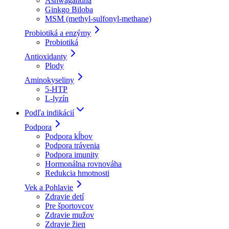
Ashwagandha
Ginkgo Biloba
MSM (methyl-sulfonyl-methane)
Probiotiká a enzýmy
Probiotiká
Antioxidanty
Plody
Aminokyseliny
5-HTP
L-lyzín
Podľa indikácií
Podpora
Podpora kĺbov
Podpora trávenia
Podpora imunity
Hormonálna rovnováha
Redukcia hmotnosti
Vek a Pohlavie
Zdravie detí
Pre športovcov
Zdravie mužov
Zdravie žien