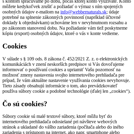
s kontom spracúvame po dobu, počas ktorej konto využívate. Konto
môžete kedykoľvek zrušiť a požiadať o výmaz s ním spojených
osobných údajov e-mailom na
info@webbernaturals.sk
; údaje
potrebné na splnenie zákonných povinností (napríklad účtovné
doklady k objednávkam) uchováme len v nevyhnutnom rozsahu a
po zákonom stanovenú dobu. Na požiadanie vám tiež poskytneme
kópiu (export) osobných údajov, ktoré o vás v konte vedieme.
Cookies
V súlade s § 109 ods. 8 zákona č. 452/2021 Z. z. o elektronických
komunikáciách v znení neskorších predpisov si Vás dovoľujeme
informovať o používaní cookies a upriamiť Vašu pozornosť na
možnosť zmeny nastavenia svojho internetového prehliadača pre
prípad, že vám aktuálne nastavenie využívania cookies nevyhovuje.
Tieto zásady obsahujú informácie o tom, ako prevádzkovateľ
používa súbory cookie a podobné technológie (ďalej len „cookies“).
Čo sú cookies?
Súbory cookie sú malé textové súbory, ktoré môžu byť do
internetového prehliadača odosielané pri návšteve webových
stránok a ukladané do vášho zariadenia (počítača alebo do iného
zariadenia s prístupom na internet, ako napr. smartphone alebo