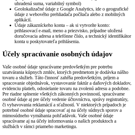
uhradená suma, variabilný symbol)
Geolokalizačné údaje z Google Analytics, ide o geografické
údaje z webového prehliadača počítača alebo z mobilných
aplikácií.
Údaje zákazníckeho konta – ak si vytvoríte konto:
prihlasovací e-mail, meno a priezvisko, prípadne uložená
doručovacia adresa a telefónne číslo, a technický identifikátor
konta u poskytovateľa prihlásenia.
Účely spracúvanie osobných údajov
Vaše osobné údaje spracúvame predovšetkým pre potrebu
uzatvárania kúpnych zmlúv, ktorých predmetom je dodávka nášho
tovaru a služieb. Táto činnosť zahŕňa predovšetkým, príjem a
spracovanie objednávok, vystavovanie faktúr a daňových dokladov,
evidenciu platieb, odosielanie tovaru na zvolenú adresu a podobne.
Pre riadne splnenie všetkých zákonných povinností, spracúvame
osobné údaje aj pre účely vedenie účtovníctva, správy registratúry,
či vybavovania reklamácií a sťažností. V niektorých prípadoch je
potrebné osobné údaje spracovať aj na účely súdnych sporov a
mimosúdneho vymáhania pohľadávok. Vaše osobné údaje
spracúvame aj na účely informovania o našich produktoch a
službách v rámci priameho marketingu.