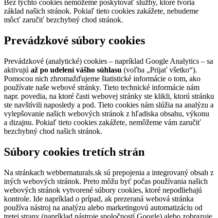
Bez týchto cookies nemôžeme poskytovať služby, ktoré tvoria
základ našich stránok. Pokiaľ tieto cookies zakážete, nebudeme
môcť zaručiť bezchybný chod stránok.
Prevádzkové súbory cookies
Prevádzkové (analytické) cookies – napríklad Google Analytics – sa
aktivujú
až po udelení vášho súhlasu
(voľba „Prijať všetko“).
Pomocou nich zhromažďujeme štatistické informácie o tom, ako
používate naše webové stránky. Tieto technické informácie nám
napr. povedia, na ktoré časti webovej stránky ste klikli, ktorú stránku
ste navštívili naposledy a pod. Tieto cookies nám slúžia na analýzu a
vylepšovanie našich webových stránok z hľadiska obsahu, výkonu
a dizajnu. Pokiaľ tieto cookies zakážete, nemôžeme vám zaručiť
bezchybný chod našich stránok.
Súbory cookies tretích strán
Na stránkach webbernaturals.sk sú prepojenia a integrovaný obsah z
iných webových stránok. Preto môžu byť počas používania našich
webových stránok vytvorené súbory cookies, ktoré nepodliehajú
kontrole. Ide napríklad o prípad, ak prezeraná webová stránka
používa nástroj na analýzu alebo marketingovú automatizáciu od
tretej strany (napríklad nástroje spoločností Google) alebo zobrazuje