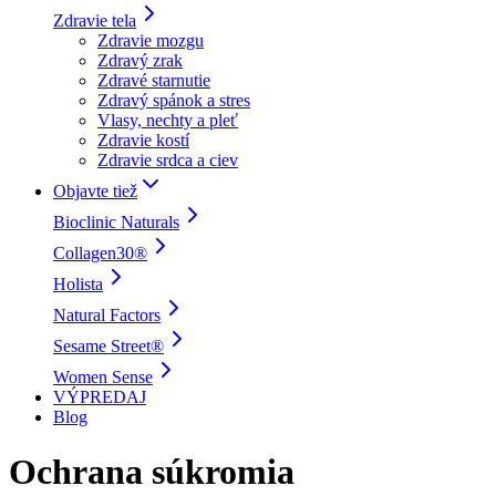
Zdravie tela
Zdravie mozgu
Zdravý zrak
Zdravé starnutie
Zdravý spánok a stres
Vlasy, nechty a pleť
Zdravie kostí
Zdravie srdca a ciev
Objavte tiež
Bioclinic Naturals
Collagen30®
Holista
Natural Factors
Sesame Street®
Women Sense
VÝPREDAJ
Blog
Ochrana súkromia