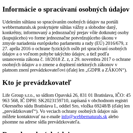
Informácie o spracúvaní osobných údajov
Udelením súhlasu so spracúvaním osobných údajov na portáli
webbernaturals.sk poskytujete súhlas vážny a slobodne daný,
konkrétny, informovaný a jednoznačný prejav vôle dotknutej osoby
(kupujúceho) vo forme jednoznačne potvrdzujúceho úkonu v
zmysle nariadenia európskeho parlamentu a rady (EÚ) 2016/679, z
27. apríla 2016 o ochrane fyzických osôb pri spracúvaní osobných
údajov a o voľnom pohybe takýchto údajov, a tiež podľa
ustanovenia zákona č. 18/2018 Z. z, z 29. novembra 2017 o ochrane
osobných údajov a o zmene a doplnení niektorých zákonov v
platnom znení prevádzkovateľovi (ďalej len „GDPR a ZÁKON“).
Kto je prevádzkovateľ
Life Group s.r.o., so sídlom Opavská 26, 831 01 Bratislava, IČO: 45
963 568, IČ DPH: SK2023159710, zapísaná v obchodnom registri
Okresného súdu Bratislava I., oddiel Sro, vložka 69248/B (ďalej len
„prevádzkovateľ“). Vo veciach ochrany osobných údajov nás
môžete kontaktovať na e-maile
info@webbernaturals.sk
alebo
písomne na adrese sídla prevádzkovateľa.