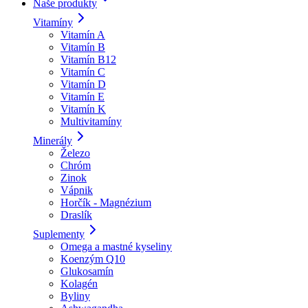
Naše produkty
Vitamíny
Vitamín A
Vitamín B
Vitamín B12
Vitamín C
Vitamín D
Vitamín E
Vitamín K
Multivitamíny
Minerály
Železo
Chróm
Zinok
Vápnik
Horčík - Magnézium
Draslík
Suplementy
Omega a mastné kyseliny
Koenzým Q10
Glukosamín
Kolagén
Byliny