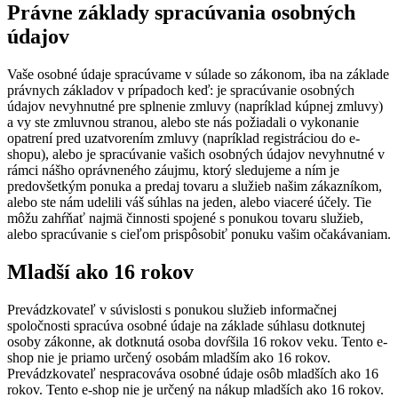
Právne základy spracúvania osobných
údajov
Vaše osobné údaje spracúvame v súlade so zákonom, iba na základe
právnych základov v prípadoch keď: je spracúvanie osobných
údajov nevyhnutné pre splnenie zmluvy (napríklad kúpnej zmluvy)
a vy ste zmluvnou stranou, alebo ste nás požiadali o vykonanie
opatrení pred uzatvorením zmluvy (napríklad registráciou do e-
shopu), alebo je spracúvanie vašich osobných údajov nevyhnutné v
rámci nášho oprávneného záujmu, ktorý sledujeme a ním je
predovšetkým ponuka a predaj tovaru a služieb našim zákazníkom,
alebo ste nám udelili váš súhlas na jeden, alebo viaceré účely. Tie
môžu zahŕňať najmä činnosti spojené s ponukou tovaru služieb,
alebo spracúvanie s cieľom prispôsobiť ponuku vašim očakávaniam.
Mladší ako 16 rokov
Prevádzkovateľ v súvislosti s ponukou služieb informačnej
spoločnosti spracúva osobné údaje na základe súhlasu dotknutej
osoby zákonne, ak dotknutá osoba dovŕšila 16 rokov veku. Tento e-
shop nie je priamo určený osobám mladším ako 16 rokov.
Prevádzkovateľ nespracováva osobné údaje osôb mladších ako 16
rokov. Tento e-shop nie je určený na nákup mladších ako 16 rokov.