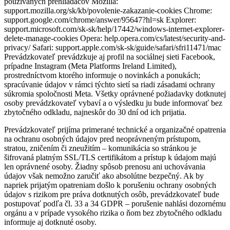
používaných prehliadačov Mozilla:
support.mozilla.org/sk/kb/povolenie-zakazanie-cookies Chrome:
support.google.com/chrome/answer/95647?hl=sk Explorer:
support.microsoft.com/sk-sk/help/17442/windows-internet-explorer-
delete-manage-cookies Opera: help.opera.com/cs/latest/security-and-
privacy/ Safari: support.apple.com/sk-sk/guide/safari/sfri11471/mac
Prevádzkovateľ prevádzkuje aj profil na sociálnej sieti Facebook,
prípadne Instagram (Meta Platforms Ireland Limited),
prostredníctvom ktorého informuje o novinkách a ponukách;
spracúvanie údajov v rámci týchto sietí sa riadi zásadami ochrany
súkromia spoločnosti Meta. Všetky oprávnené požiadavky dotknutej
osoby prevádzkovateľ vybaví a o výsledku ju bude informovať bez
zbytočného odkladu, najneskôr do 30 dní od ich prijatia.
Prevádzkovateľ prijíma primerané technické a organizačné opatrenia
na ochranu osobných údajov pred neoprávneným prístupom,
stratou, zničením či zneužitím – komunikácia so stránkou je
šifrovaná platným SSL/TLS certifikátom a prístup k údajom majú
len oprávnené osoby. Žiadny spôsob prenosu ani uchovávania
údajov však nemožno zaručiť ako absolútne bezpečný. Ak by
napriek prijatým opatreniam došlo k porušeniu ochrany osobných
údajov s rizikom pre práva dotknutých osôb, prevádzkovateľ bude
postupovať podľa čl. 33 a 34 GDPR – porušenie nahlási dozornému
orgánu a v prípade vysokého rizika o ňom bez zbytočného odkladu
informuje aj dotknuté osoby.