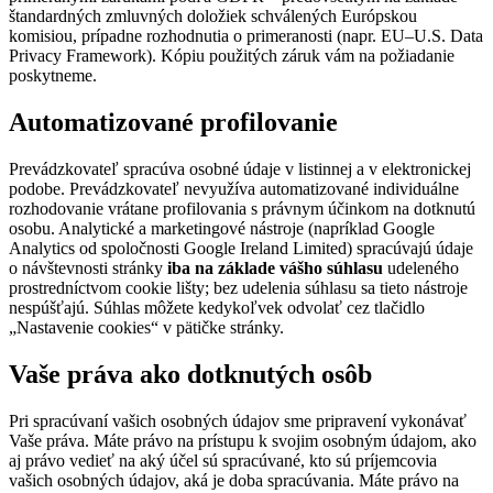
štandardných zmluvných doložiek schválených Európskou
komisiou, prípadne rozhodnutia o primeranosti (napr. EU–U.S. Data
Privacy Framework). Kópiu použitých záruk vám na požiadanie
poskytneme.
Automatizované profilovanie
Prevádzkovateľ spracúva osobné údaje v listinnej a v elektronickej
podobe. Prevádzkovateľ nevyužíva automatizované individuálne
rozhodovanie vrátane profilovania s právnym účinkom na dotknutú
osobu. Analytické a marketingové nástroje (napríklad Google
Analytics od spoločnosti Google Ireland Limited) spracúvajú údaje
o návštevnosti stránky
iba na základe vášho súhlasu
udeleného
prostredníctvom cookie lišty; bez udelenia súhlasu sa tieto nástroje
nespúšťajú. Súhlas môžete kedykoľvek odvolať cez tlačidlo
„Nastavenie cookies“ v pätičke stránky.
Vaše práva ako dotknutých osôb
Pri spracúvaní vašich osobných údajov sme pripravení vykonávať
Vaše práva. Máte právo na prístupu k svojim osobným údajom, ako
aj právo vedieť na aký účel sú spracúvané, kto sú príjemcovia
vašich osobných údajov, aká je doba spracúvania. Máte právo na